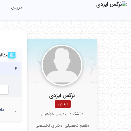
دروس
م
مقال
#
نرگس ایزدی
استادیار
داد
۱
دانشکده: پردیس خواهران
مقطع تحصیلی: دکترای تخصصی