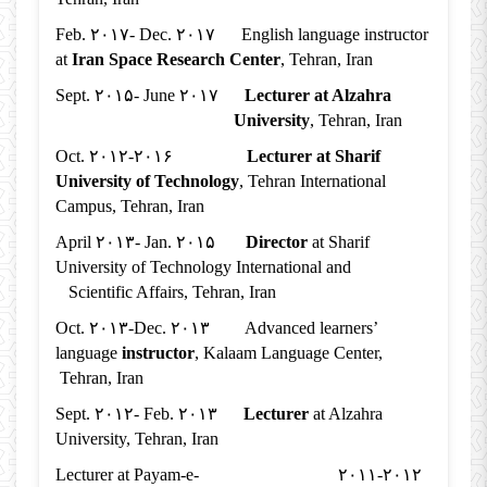
Feb. ۲۰۱۷- Dec. ۲۰۱۷ English language instructor
at
Iran Space Research Center
, Tehran, Iran
Sept. ۲۰۱۵- June ۲۰۱۷
Lecturer at Alzahra
University
, Tehran, Iran
Oct. ۲۰۱۲-۲۰۱۶
Lecturer at Sharif
University of Technology
, Tehran International
Campus, Tehran, Iran
April ۲۰۱۳- Jan. ۲۰۱۵
Director
at Sharif
University of Technology International and
Scientific Affairs, Tehran, Iran
Oct. ۲۰۱۳-Dec. ۲۰۱۳ Advanced learners’
language
instructor
, Kalaam Language Center,
Tehran, Iran
Sept. ۲۰۱۲- Feb. ۲۰۱۳
Lecturer
at Alzahra
University, Tehran, Iran
Lecturer at Payam-e-
۲۰۱۱-۲۰۱۲