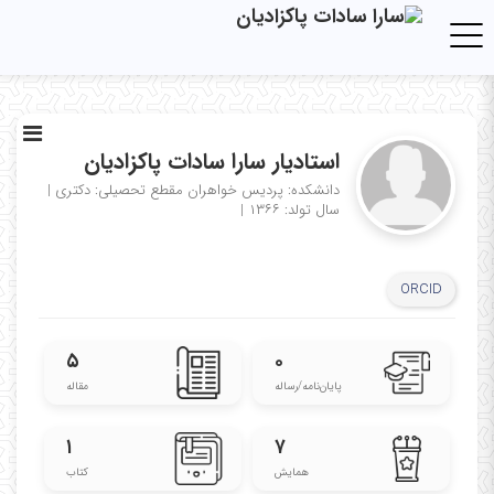
Toggle navigation
استادیار سارا سادات پاکزادیان
دانشکده: پردیس خواهران
مقطع تحصیلی: دکتری
|
سال تولد: ۱۳۶۶
|
ORCID
۵
۰
پایان‌نامه‌/رساله
مقاله
۱
۷
همایش
کتاب