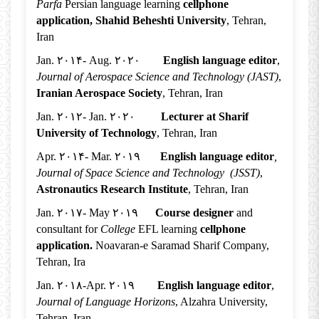
Parfa
Persian language learning
cellphone
application, Shahid Beheshti University
, Tehran,
Iran
Jan. ۲۰۱۴- Aug. ۲۰۲۰
English language editor
,
Journal of Aerospace Science and Technology (JAST)
,
Iranian Aerospace Society
, Tehran, Iran
Jan. ۲۰۱۲- Jan. ۲۰۲۰
Lecturer at Sharif
University of Technology
, Tehran, Iran
Apr. ۲۰۱۴- Mar. ۲۰۱۹
English language editor
,
Journal of Space Science and Technology (JSST)
,
Astronautics Research Institute
, Tehran, Iran
Jan. ۲۰۱۷- May ۲۰۱۹
Course designer
and
consultant for
College
EFL learning
cellphone
application.
Noavaran-e Saramad Sharif Company,
Tehran, Ira
Jan. ۲۰۱۸-Apr. ۲۰۱۹
English language editor
,
Journal of Language Horizons
, Alzahra University,
Tehran, Iran