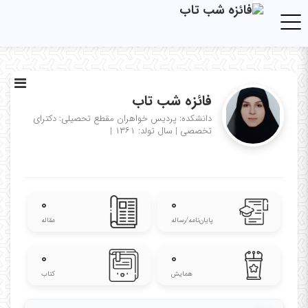
Toggle navigation
فائزه شب تاب
دانشکده: پردیس خواهران
مقطع تحصیلی: دکترای
تخصصی
|
سال تولد: ۱۳۶۱
|
۰
۰
پایان‌نامه‌/رساله
مقاله
۰
۰
همایش
کتاب