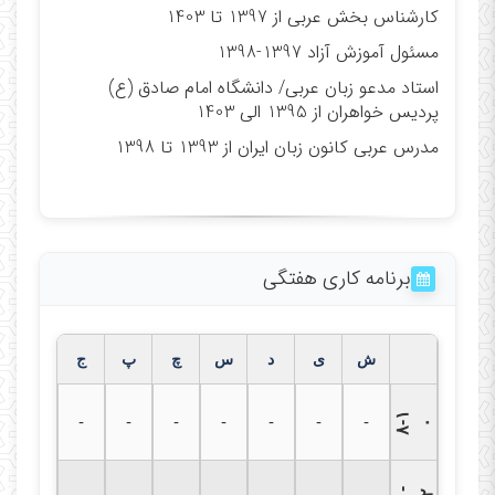
کارشناس بخش عربی از 1397 تا 1403
مسئول آموزش آزاد 1397-1398
استاد مدعو زبان عربی/ دانشگاه امام صادق (ع)
پردیس خواهران از 1395 الی 1403
مدرس عربی کانون زبان ایران از 1393 تا 1398
برنامه کاری هفتگی
ش
ی
د
س
چ
پ
ج
۸
۱
-
-
-
-
-
-
-
-
۰