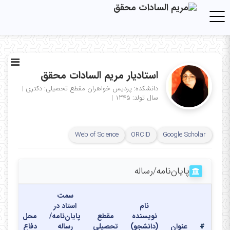
Toggle navigation
استادیار مریم السادات محقق
دانشکده: پردیس خواهران
مقطع تحصیلی: دکتری
|
سال تولد: ۱۳۴۵
|
Web of Science
ORCID
Google Scholar
پایان‌نامه‌/رساله
سمت
نام
استاد در
نویسنده
مقطع
پایان‌نامه/
محل
تاری
#
عنوان
(دانشجو)
تحصیلی
رساله
دفاع
دفا