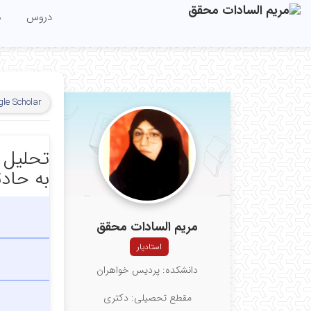
دروس
م
le Scholar
تحلیل ا
به حادث
مریم السادات محقق
استادیار
دانشکده: پردیس خواهران
مقطع تحصیلی: دکتری