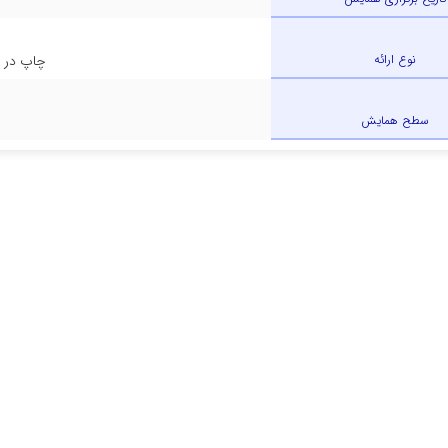
نوع ارائه
چاپ در م
سطح همایش