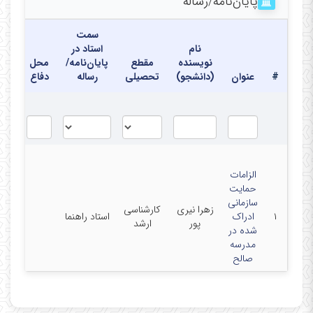
پایان‌نامه‌/رساله
سمت
نام
استاد در
نویسنده
مقطع
پایان‌نامه/
محل
تار
#
عنوان
(دانشجو)
تحصیلی
رساله
دفاع
دفا
الزامات
حمایت
سازمانی
۰۱
زهرا نیری
کارشناسی
۱
ادراک
استاد راهنما
شهری
پور
ارشد
شده در
۳۹۷
مدرسه
صالح